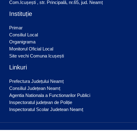
Com.Icușești , str. Principală, nr.65, jud. Neamț
Instituție
Primar
Consiliul Local
Organigrama
Monitorul Oficial Local
Site vechi Comuna Icușești
Linkuri
Prefectura Județului Neamț
Consiliul Județean Neamț
Agentia Nationala a Functionarilor Publici
Inspectoratul județean de Poliție
Inspectoratul Scolar Judetean Neamț
© Primăria Icușești 2026