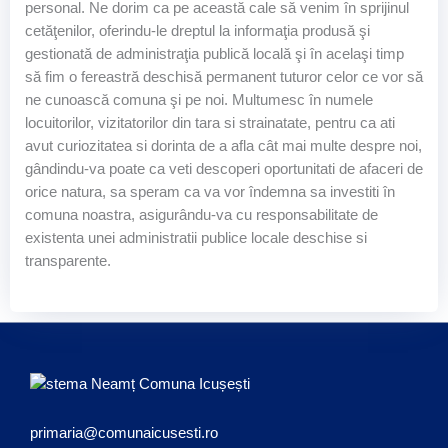
personal. Ne dorim ca pe această cale să venim în sprijinul
cetăţenilor, oferindu-le dreptul la informaţia produsă şi
gestionată de administraţia publică locală şi în acelaşi timp
să fim o fereastră deschisă permanent tuturor celor ce vor să
ne cunoască comuna şi pe noi. Multumesc în numele
locuitorilor, vizitatorilor din tara si strainatate, pentru ca ati
avut curiozitatea si dorinta de a afla cât mai multe despre noi,
gândindu-va poate ca veti descoperi oportunitati de afaceri de
orice natura, sa speram ca va vor îndemna sa investiti în
comuna noastra, asigurându-va cu responsabilitate de
existenta unei administratii publice locale deschise si
transparente.
Comuna Icușești
primaria@comunaicusesti.ro