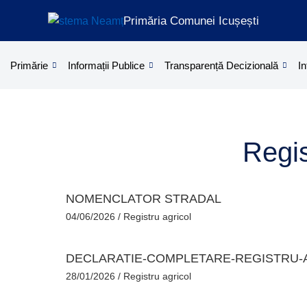
Skip
Primăria Comunei Icușești
to
content
Primărie
Informații Publice
Transparență Decizională
In
Regis
NOMENCLATOR STRADAL
04/06/2026
/
Registru agricol
DECLARATIE-COMPLETARE-REGISTRU-
28/01/2026
/
Registru agricol