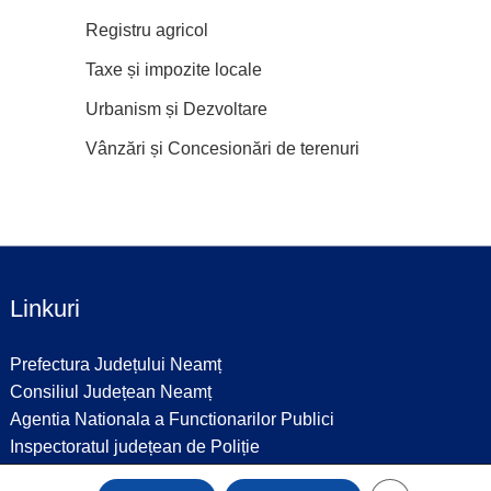
Registru agricol
Taxe și impozite locale
Urbanism și Dezvoltare
Vânzări și Concesionări de terenuri
Linkuri
Prefectura Județului Neamț
Consiliul Județean Neamț
Agentia Nationala a Functionarilor Publici
Inspectoratul județean de Poliție
Inspectoratul Scolar Judetean Neamț