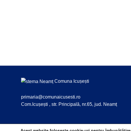
Comuna Icușești
primaria@comunaicusesti.ro
Com.Icușești , str. Principală, nr.65, jud. Neamț
Acest website foloseste cookie-uri pentru îmbunătățire