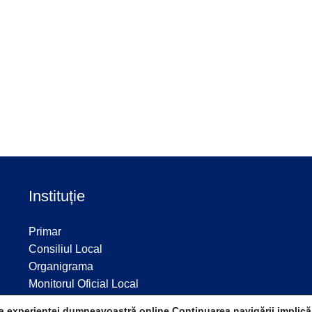
Instituție
Primar
Consiliul Local
Organigrama
Monitorul Oficial Local
Site vechi Comuna Icușești
a experienței dumneavoastră online.Continuarea navigării implică