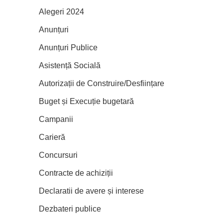
Alegeri 2024
Anunțuri
Anunțuri Publice
Asistență Socială
Autorizații de Construire/Desființare
Buget și Execuție bugetară
Campanii
Carieră
Concursuri
Contracte de achiziții
Declaratii de avere și interese
Dezbateri publice